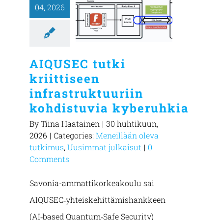
04, 2026
AIQUSEC tutki
kriittiseen
infrastruktuuriin
kohdistuvia kyberuhkia
By
Tiina Haatainen
|
30 huhtikuun,
2026
|
Categories:
Meneillään oleva
tutkimus
,
Uusimmat julkaisut
|
0
Comments
Savonia-ammattikorkeakoulu sai
AIQUSEC‑yhteiskehittämishankkeen
(AI‑based Quantum‑Safe Security)