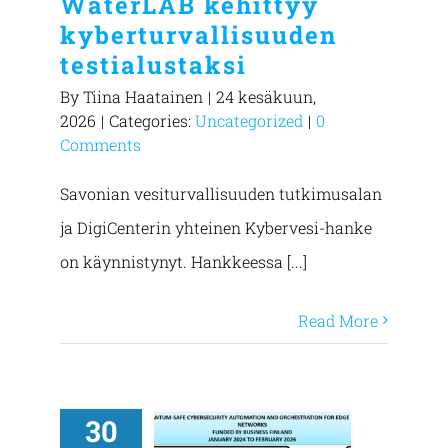
WaterLAB kehittyy
kyberturvallisuuden
testialustaksi
By
Tiina Haatainen
|
24 kesäkuun,
2026
|
Categories:
Uncategorized
|
0
Comments
Savonian vesiturvallisuuden tutkimusalan
ja DigiCenterin yhteinen Kybervesi-hanke
on käynnistynyt. Hankkeessa [...]
Read More
30