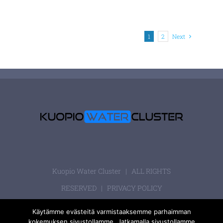
1
2
Next
Kuopio Water Cluster | ALL RIGHTS
RESERVED |
PRIVACY POLICY
Käytämme evästeitä varmistaaksemme parhaimman
kokemuksen sivustollamme. Jatkamalla sivustollamme