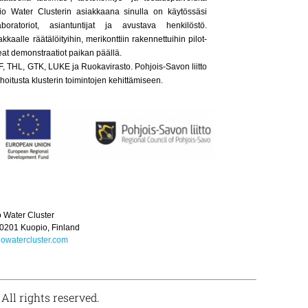
uopio Water Clusterin asiakkaana sinulla on käytössäsi
oratoriot, asiantuntijat ja avustava henkilöstö.
aalle räätälöityihin, merikonttiin rakennettuihin pilot-
eat demonstraatiot paikan päällä.
 THL, GTK, LUKE ja Ruokavirasto. Pohjois-Savon liitto
itusta klusterin toimintojen kehittämiseen.
 Water Cluster
0201 Kuopio, Finland
owatercluster.com
All rights reserved.