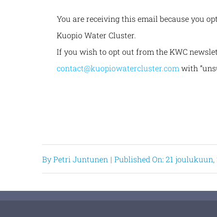
You are receiving this email because you op
Kuopio Water Cluster.
If you wish to opt out from the KWC newslett
contact@kuopiowatercluster.com
with ”unsu
By
Petri Juntunen
|
Published On: 21 joulukuun,