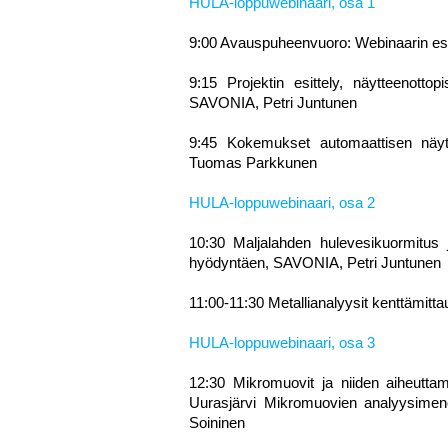
HULA-loppuwebinaari, osa 1
9:00 Avauspuheenvuoro: Webinaarin esi
9:15 Projektin esittely, näytteenotto
SAVONIA, Petri Juntunen
9:45 Kokemukset automaattisen näyt
Tuomas Parkkunen
HULA-loppuwebinaari, osa 2
10:30 Maljalahden hulevesikuormitus 
hyödyntäen, SAVONIA, Petri Juntunen
11:00-11:30 Metallianalyysit kenttämit
HULA-loppuwebinaari, osa 3
12:30 Mikromuovit ja niiden aiheuttam
Uurasjärvi Mikromuovien analyysimen
Soininen