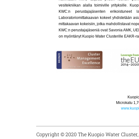
vesitekniikan alalla toimiville yrityksille. K
KWC:n perustajajäsenten erikoistuneet lab
Laboratoriomittakaavan kokeet yhdistetään asiakk
mittakaavan kokeisiin, jotka mahdollistavat nop
KWC:n perustajajäseniä ovat Savonia AMK, UEF,
on myöntänyt Kuopio Water Clusterille EAKR-raho
Kuopio
Microkatu 1,
7
www.kuopi
Copyright © 2020 The Kuopio Water Cluster, 