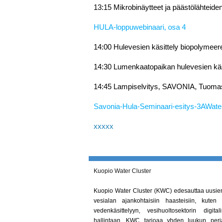
13:15 Mikrobinäytteet ja päästölähteide
HULA-loppuwebinaari, osa 4
14:00 Hulevesien käsittely biopolymee
14:30 Lumenkaatopaikan hulevesien käsi
14:45 Lampiselvitys, SAVONIA, Tuoma
Savonia-Hula-Seminaari-esitys-3AWate
xxxxx
Kuopio Water Cluster
Kuopio Water Cluster (KWC) edesauttaa uusien 
vesialan ajankohtaisiin haasteisiin, kuten 
vedenkäsittelyyn, vesihuoltosektorin digit
hallintaan. KWC tarjoaa yhden luukun periaat