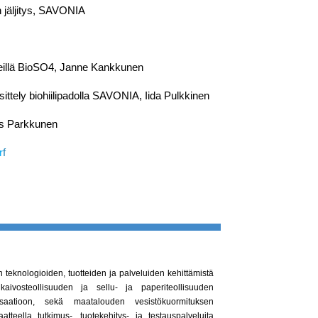
n jäljitys, SAVONIA
reillä BioSO4, Janne Kankkunen
ttely biohiilipadolla SAVONIA, Iida Pulkkinen
s Parkkunen
r
f
teknologioiden, tuotteiden ja palveluiden kehittämistä
kaivosteollisuuden ja sellu- ja paperiteollisuuden
alisaatioon, sekä maatalouden vesistökuormituksen
teella tutkimus-, tuotekehitys- ja testauspalveluita